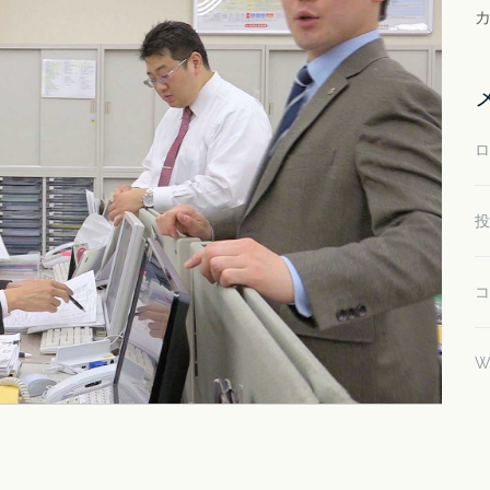
ロ
投
コ
W