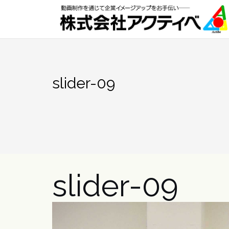
Skip
to
content
slider-09
slider-09