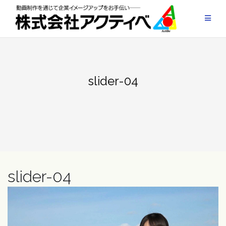
Skip
to
content
slider-04
slider-04