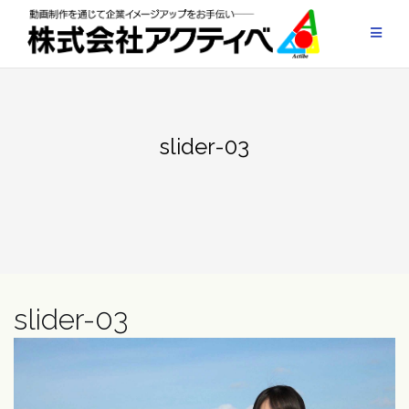
Skip
to
content
slider-03
slider-03