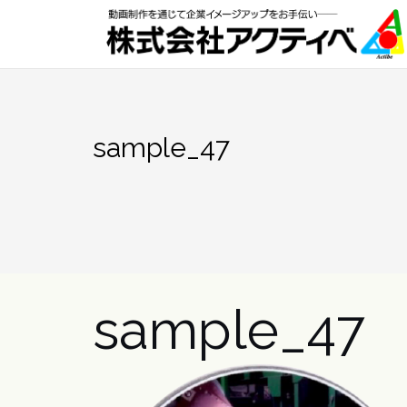
Skip
to
content
sample_47
sample_47