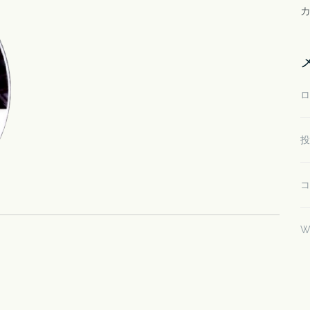
ロ
投
コ
W