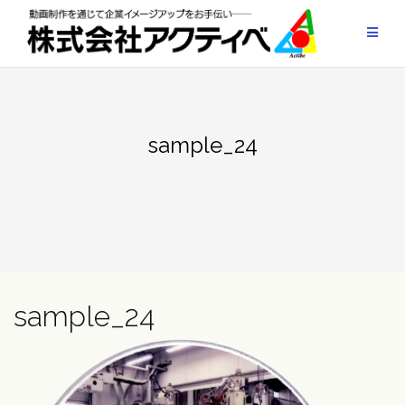
Skip
to
content
sample_24
sample_24