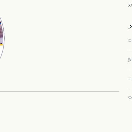
ロ
投
コ
W