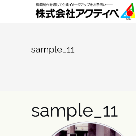
Skip
to
content
sample_11
sample_11