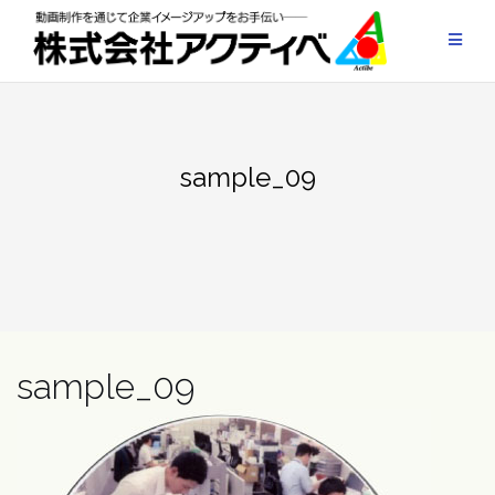
Skip
to
content
sample_09
sample_09