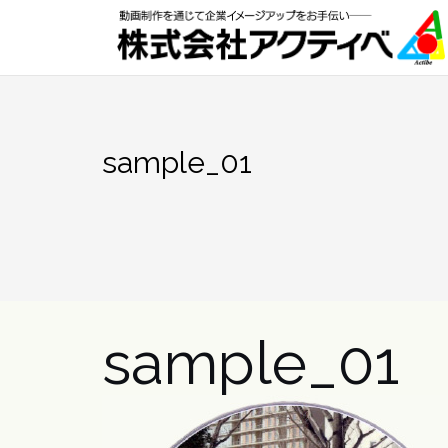
Skip
to
content
sample_01
sample_01