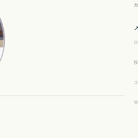
ロ
投
コ
W