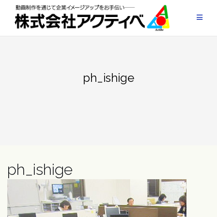
Skip
to
content
ph_ishige
ph_ishige