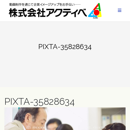
Skip
to
content
PIXTA-35828634
PIXTA-35828634