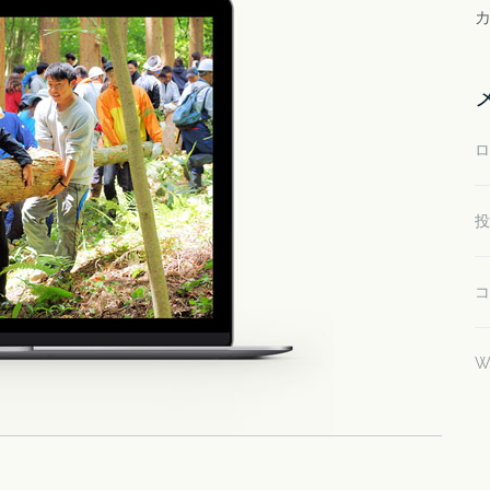
ロ
投
コ
W