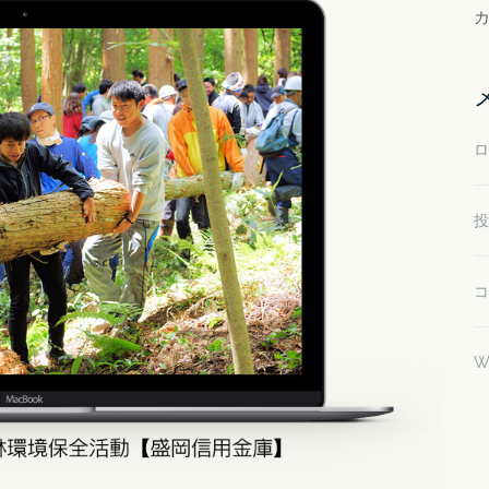
ロ
投
コ
W