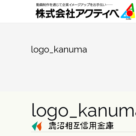
Skip
to
content
logo_kanuma
logo_kanum