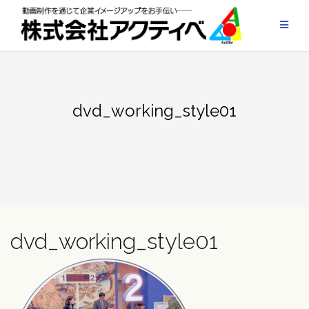
Skip
to
content
dvd_working_style01
dvd_working_style01