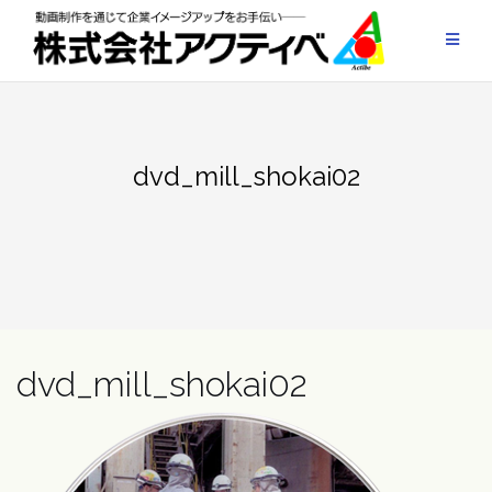
Skip
to
content
dvd_mill_shokai02
dvd_mill_shokai02