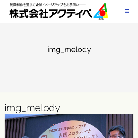
Skip
to
content
img_melody
img_melody