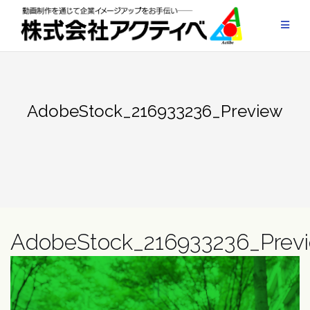
Skip
to
content
AdobeStock_216933236_Preview
AdobeStock_216933236_Prev